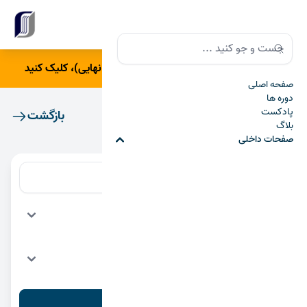
Close banner
Search
Search
برای ورود به درسامون(آمادگی شب امتحان نهایی)، کلیک کنید
صفحه اصلی
دوره ها
پادکست
پادکست ها
بازگشت
بلاگ
صفحات داخلی
Search
Search
نوع پادکست
دسته پادکست
اعمال فیلتر