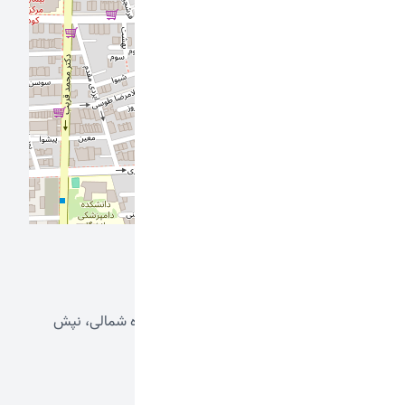
Leaflet
آدرس ما
تهران، میدان انقلاب، خیابان جمالزاده شمالی، نپش
کوچه سام، پلاک 308، واحد6
شماره تماس