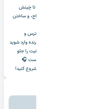
از شناسایی فصل‌های پُرخطر گرفته تا چینش
ترتیب پاسخ، پیش‌بینی تله‌های طراح، و ساختن
آرامش قبل از آزمون.
اگر می‌خواهید روز آزمون به‌جای استرس و
سردرگمی، با نقشه‌ی آماده و ذهن برنده وارد شوید
و قبل از شروع، نیمی از مسیر موفقیت را جلو
بیفتید؛ این قسمت دقیقاً برای شماست 🎧
بشنوید و آزمونِ پیش‌رو را متفاوت شروع کنید!
کامنت ها
جهت نظر دادن وارد شوید