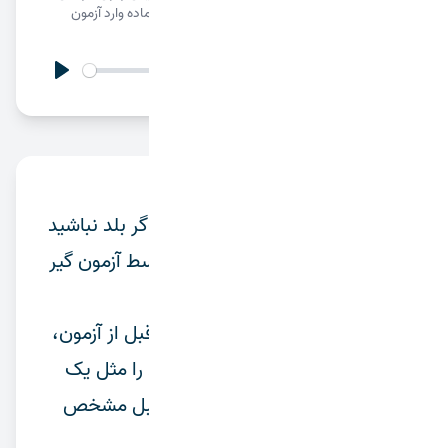
استرس را حذف کنید، تله‌ها را بشناسید و با ذهن آماده وارد آزمون
شوید. 🎧✅
02:39
Play
Settings
توضیحات
پیش‌آزمون مثل نقشه‌ی راه است؛ اگر بلد نباشید
قبل از حرکت مسیر را چک کنید، وسط آزمون گیر
می‌کنید و زمان از دست می‌رود.
در این قسمت یاد می‌گیریم چطور قبل از آزمون،
ذهن، برنامه و استراتژی پاسخ‌گویی را مثل یک
کارشناس تنظیم کنیم تا نتیجه از قبل مشخص
باشد ✅🔥