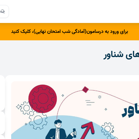
arch
ch
برای ورود به درسامون(آمادگی شب امتحان نهایی)، کلیک کنید